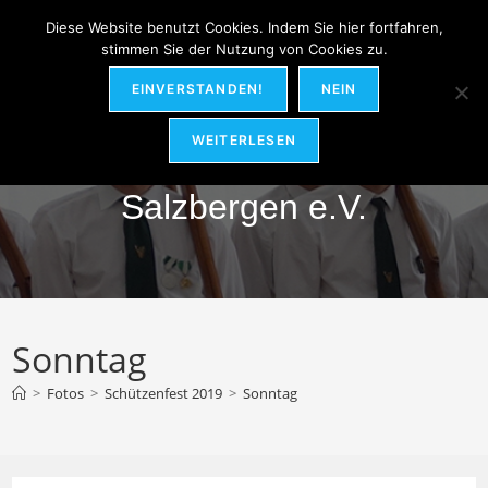
Zum
MENÜ
Diese Website benutzt Cookies. Indem Sie hier fortfahren,
Inhalt
stimmen Sie der Nutzung von Cookies zu.
springen
EINVERSTANDEN!
NEIN
Hubertus-Schützenverein
WEITERLESEN
Salzbergen e.V.
Sonntag
>
Fotos
>
Schützenfest 2019
>
Sonntag