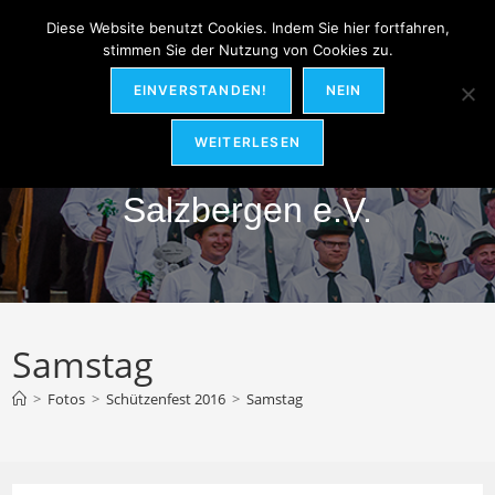
Zum
MENÜ
Diese Website benutzt Cookies. Indem Sie hier fortfahren,
Inhalt
stimmen Sie der Nutzung von Cookies zu.
springen
EINVERSTANDEN!
NEIN
Hubertus-Schützenverein
WEITERLESEN
Salzbergen e.V.
Samstag
>
Fotos
>
Schützenfest 2016
>
Samstag