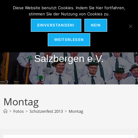
Zum
MENÜ
Diese Website benutzt Cookies. Indem Sie hier fortfahren,
Inhalt
stimmen Sie der Nutzung von Cookies zu.
springen
EINVERSTANDEN!
NEIN
Hubertus-Schützenverein
WEITERLESEN
Salzbergen e.V.
Montag
>
Fotos
>
Schützenfest 2013
>
Montag