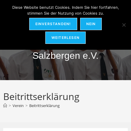
Zum
MENÜ
Diese Website benutzt Cookies. Indem Sie hier fortfahren,
Inhalt
stimmen Sie der Nutzung von Cookies zu.
springen
EINVERSTANDEN!
NEIN
Hubertus-Schützenverein
WEITERLESEN
Salzbergen e.V.
Beitrittserklärung
>
Verein
>
Beitrittserklärung