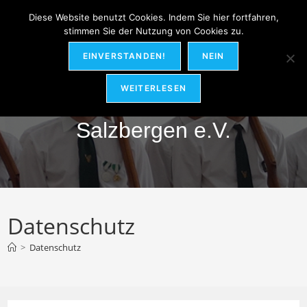
Zum
MENÜ
Diese Website benutzt Cookies. Indem Sie hier fortfahren,
Inhalt
stimmen Sie der Nutzung von Cookies zu.
springen
EINVERSTANDEN!
NEIN
Hubertus-Schützenverein
WEITERLESEN
Salzbergen e.V.
Datenschutz
>
Datenschutz